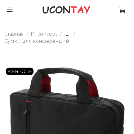
Главная
PFconcept
...
Сумки для конференций
В ЕВРОПЕ