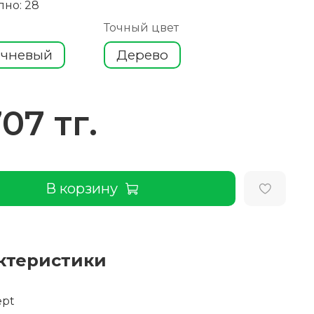
пно: 28
Точный цвет
ичневый
Дерево
707 тг.
В корзину
ктеристики
ept