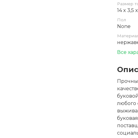
Размер т
14 x 3,5 
Пол
None
Материа
нержаве
Все хар
Опис
Прочны
качеств
буковой
любого 
выживан
буковая
постав
социаль