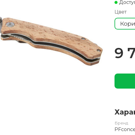
Досту
Цвет
Кор
9 
Хара
Бренд
PFconc