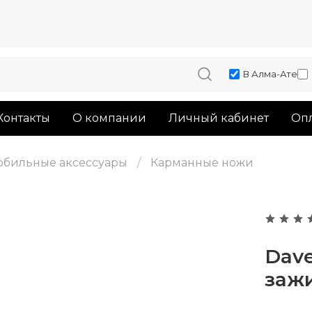
В Алма-Ате
Контакты
О компании
Личный кабинет
Опл
обильные аксессуары
Карманные ножи
Dav
заж