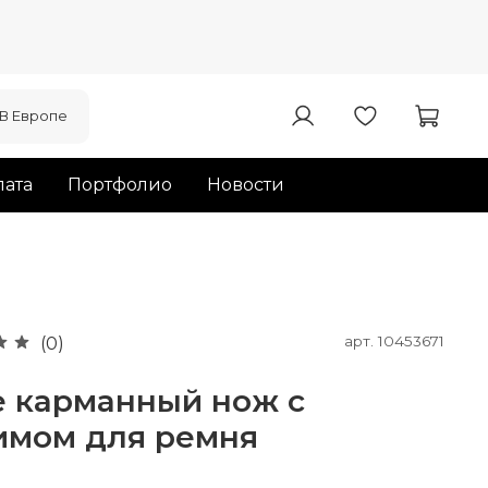
В Европе
ата
Портфолио
Новости
арт.
10453671
(0)
e карманный нож с
имом для ремня