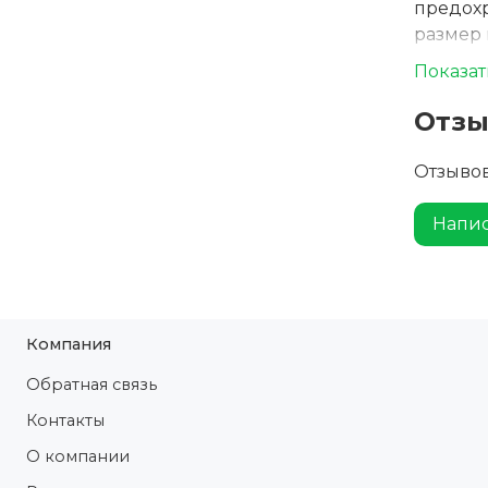
предох
размер 
а в закр
Показат
инструк
коробке
Отз
3,5 см.
вариант
Отзывов
Напис
Компания
Обратная связь
Контакты
О компании