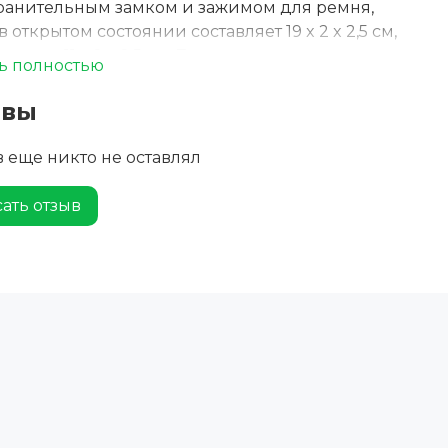
ранительным замком и зажимом для ремня,
в открытом состоянии составляет 19 x 2 x 2,5 см,
ытом — 11 x 2 x 2,5 см. Поставляется с
ь полностью
цией по эксплуатации и в подарочной
 из переработанного картона размером 14 x 4 x
ывы
 В качестве экологически рационального
а печати рекомендуется лазерная гравировка.
 еще никто не оставлял
ать отзыв