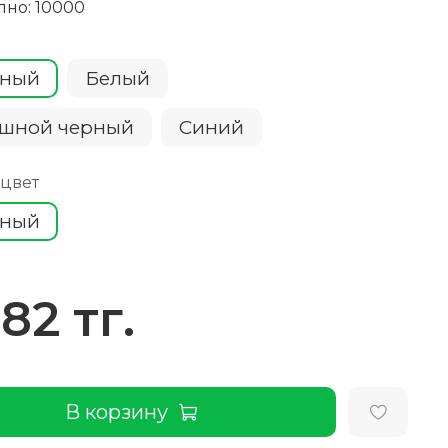
пно: 10000
сный
Белый
шной черный
Cиний
 цвет
сный
282 тг.
В корзину