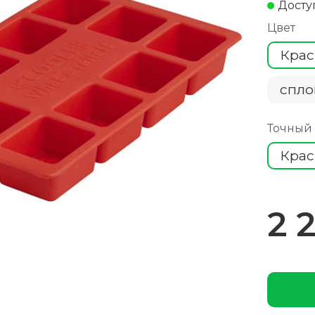
Досту
Цвет
Кра
спло
Точный
Кра
2 