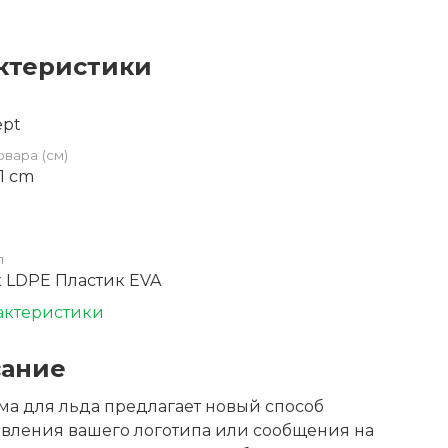
ктеристики
ept
овара (см)
11 cm
л
 LDPE Пластик EVA
актеристики
ание
ма для льда предлагает новый способ
вления вашего логотипа или сообщения на