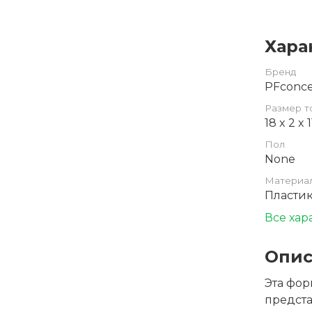
Хара
Бренд
PFconc
Размер т
18 x 2 x 
Пол
None
Материа
Пластик
Все хар
Опис
Эта фор
предста