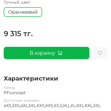
Точный цвет
Оранжевый
9 315 тг.
В корзину
Характеристики
Бренд
PFconcept
Доступные размеры
4XS,3XS,4XL,5XL,XXS,XXS,XS,S,M,L,XL,XXL,XXL,3XL