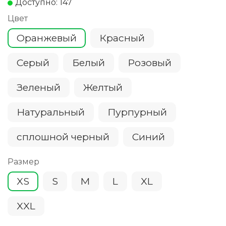
Доступно: 147
Цвет
Оранжевый
Красный
Серый
Белый
Розовый
Зеленый
Желтый
Натуральный
Пурпурный
сплошной черный
Cиний
Размер
XS
S
M
L
XL
XXL