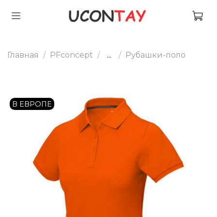
Главная
PFconcept
...
Рубашки-поло
В ЕВРОПЕ