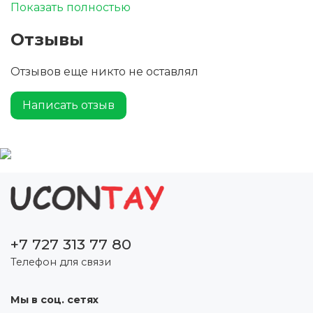
приталенную форму для создания
Показать полностью
женственного образа. Боковые разрезы с
отделкой атласной лентой и передний
Отзывы
плечевой шов с цепочкой добавляют гибкости и
комфорта. Предлагается в ряде ярких цветов.
Отзывов еще никто не оставлял
Написать отзыв
+7 727 313 77 80
Телефон для связи
Мы в соц. сетях