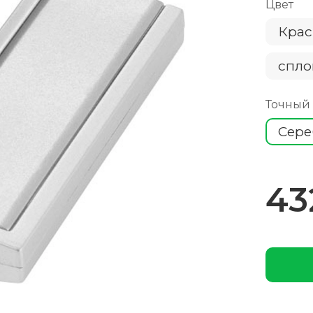
Цвет
Кра
спло
Точный
Сер
43