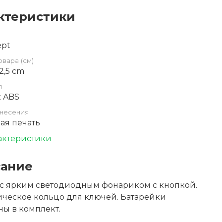
ктеристики
ept
овара (см)
 2,5 cm
л
к ABS
несения
ая печать
актеристики
ание
 с ярким светодиодным фонариком с кнопкой.
ческое кольцо для ключей. Батарейки
ы в комплект.