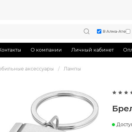
В Алма-Ате
Контакты
О компании
Личный кабинет
Опл
обильные аксессуары
Лампы
Бре
Досту