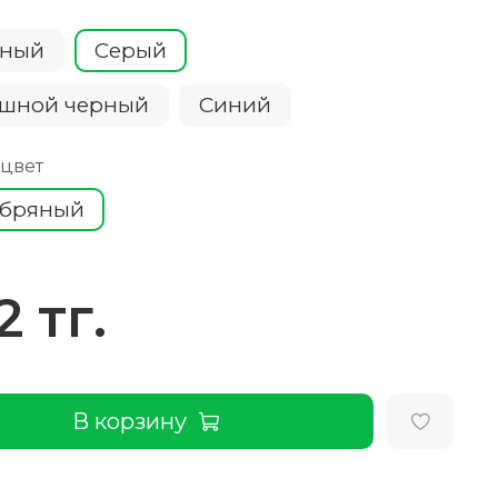
сный
Серый
шной черный
Cиний
 цвет
ебряный
2 тг.
В корзину