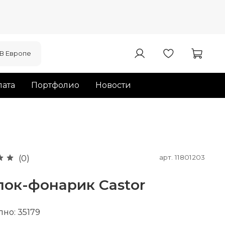
В Европе
ата
Портфолио
Новости
арт.
11801203
(0)
лок-фонарик Castor
пно: 35179