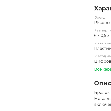
Хара
Бренд
PFconc
Размер т
6 x 0,5 x
Материа
Пласти
Метод на
Цифров
Все хар
Опис
Брелок
Металли
включен