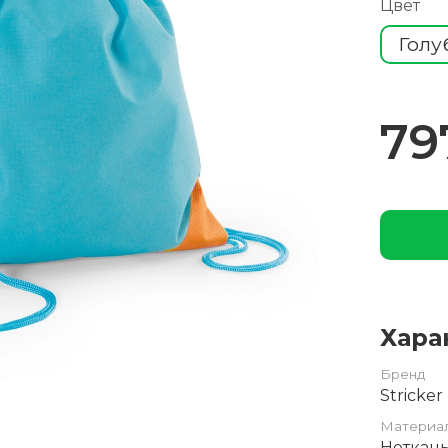
Цвет
Голу
79
Хара
Бренд
Stricker
Материа
Нетканы