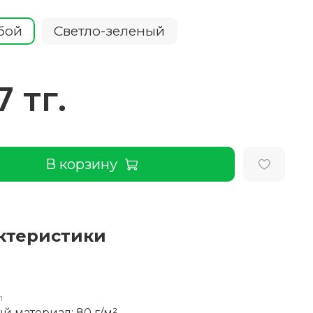
бой
Светло-зеленый
7 тг.
В корзину
ктеристики
л
й материал: 80 г/м²