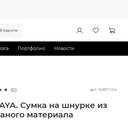
В Европе
ата
Портфолио
Новости
арт.
92617-124
(0)
AYA. Сумка на шнурке из
каного материала