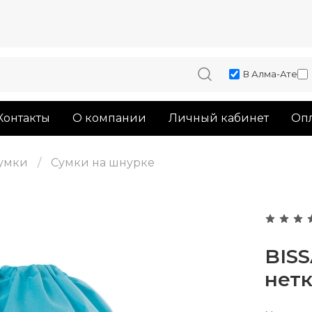
В Алма-Ате
Контакты
О компании
Личный кабинет
Опл
умки
Сумки на шнурке
BISS
нет