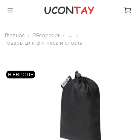
Главная
PFconcept
...
Товары для фитнеса и спорта
В ЕВРОПЕ