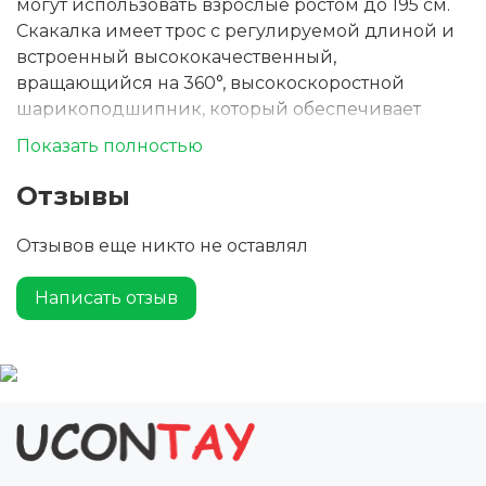
могут использовать взрослые ростом до 195 см.
Скакалка имеет трос с регулируемой длиной и
встроенный высококачественный,
вращающийся на 360°, высокоскоростной
шарикоподшипник, который обеспечивает
плавное и легкое вращение и предотвращает
Показать полностью
спутывание. Поставляется с чехлом для
хранения (21 x 14 см) из переработанного РЕТ-
Отзывы
пластика, на котором много места для печати
логотипа.
Отзывов еще никто не оставлял
Написать отзыв